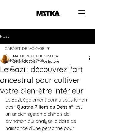
Post
CARNET DE VOYAGE
MATHILDE DE CHEZ MATKA
CARNET DE VOYAGE
24 juil. 2025
2 min de lecture
Le Bazi : découvrez l'art
LE BAZI
ancestral pour cultiver
votre bien-être intérieur
Le Bazi, également connu sous le nom 
des 
"Quatre Piliers du Destin"
, est 
un ancien système chinois de 
divination qui analyse la date de 
naissance d'une personne pour 