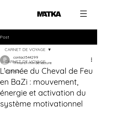
Post
CARNET DE VOYAGE
contact544299
CARNET DE VOYAGE
11 mars
1 min de lecture
L’année du Cheval de Feu
LE BAZI
en BaZi : mouvement,
énergie et activation du
système motivationnel